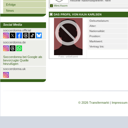
Aktuelle Nationalspielerin: Nein
Erfolge
Mimi Asom
News
DAS PROFIL VON KAJA KARLSEN
Geburtsdatum:
Social Media
Alter:
soccerdonna official
Nationalität:
Position:
Marktwert:
soccerdonna.de
Vertrag bis:
Soccerdonna bei Google als
Foto: unbekannt
bevorzugte Quelle
hinzufügen
soccerdonna.uk
© 2026 Transfermarkt
|
Impressum