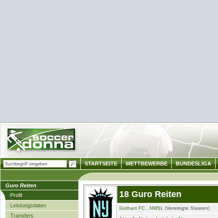
STARTSEITE
WETTBEWERBE
BUNDESLIGA
Guro Reiten
18 Guro Reiten
Profil
Leistungsdaten
Gotham FC
,
NWSL
(Vereinigte Staaten)
Transfers