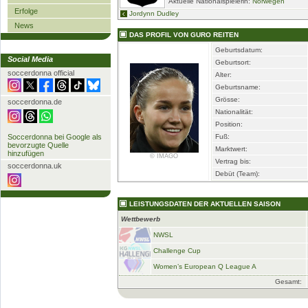
Aktuelle Nationalspielerin:
Norwegen
Erfolge
Jordynn Dudley
News
DAS PROFIL VON GURO REITEN
Geburtsdatum:
Social Media
Geburtsort:
soccerdonna official
Alter:
Geburtsname:
Grösse:
soccerdonna.de
Nationalität:
Position:
Soccerdonna bei Google als
Fuß:
bevorzugte Quelle
Marktwert:
hinzufügen
© IMAGO
Vertrag bis:
soccerdonna.uk
Debüt (Team):
LEISTUNGSDATEN DER AKTUELLEN SAISON
Wettbewerb
NWSL
Challenge Cup
Women’s European Q League A
Gesamt: