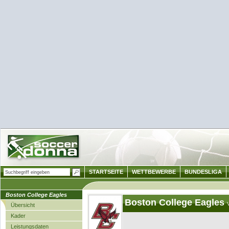
STARTSEITE
WETTBEWERBE
BUNDESLIGA
Boston College Eagles
Boston College Eagles
Übersicht
Kader
Leistungsdaten