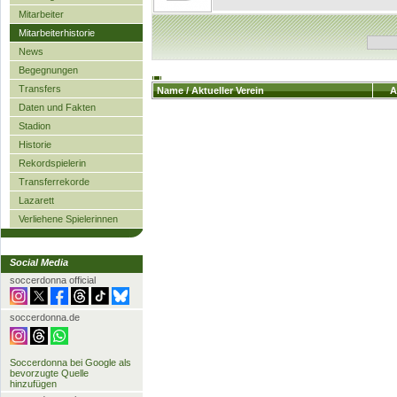
Mitarbeiter
Mitarbeiterhistorie
News
Begegnungen
Transfers
Name / Aktueller Verein
A
Daten und Fakten
Stadion
Historie
Rekordspielerin
Transferrekorde
Lazarett
Verliehene Spielerinnen
Social Media
soccerdonna official
soccerdonna.de
Soccerdonna bei Google als
bevorzugte Quelle
hinzufügen