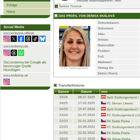
Aktuelle Nationalspielerin: Nein
Erfolge
Šarlota Truxová
News
DAS PROFIL VON DENISA SKÁLOVÁ
Geburtsdatum:
Social Media
Geburtsort:
soccerdonna official
Alter:
Grösse:
Nationalität:
soccerdonna.de
Position:
Fuß:
Soccerdonna bei Google als
Marktwert:
bevorzugte Quelle
Vertrag bis:
© FC Südburgenland
hinzufügen
Debüt (Team):
soccerdonna.uk
Transferhistorie
Saison
Datum
von
25/26
08.07.2025
SpG Südburgenland / 
24/25
17.02.2025
FC Slovan Liberec
24/25
15.07.2024
SpG Südburgenland / 
23/24
01.07.2023
FC Südburgenland (-2
22/23
21.01.2023
FK Dukla Praha
22/23
03.08.2022
FC Südburgenland (-2
21/22
21.02.2022
FK Dukla Praha
18/19
01.07.2018
SK Slavia Praha