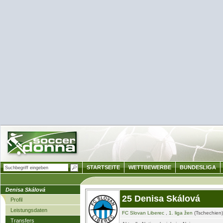
STARTSEITE
WETTBEWERBE
BUNDESLIGA
Denisa Skálová
25 Denisa Skálová
Profil
Leistungsdaten
FC Slovan Liberec
,
1. liga žen
(Tschechien)
Transfers