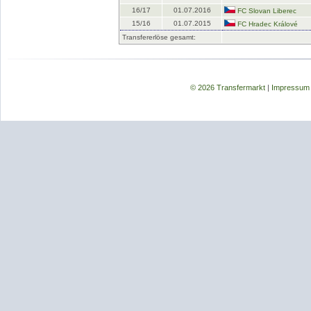
16/17
01.07.2016
FC Slovan Liberec
15/16
01.07.2015
FC Hradec Králové
Transfererlöse gesamt:
© 2026 Transfermarkt
|
Impressum