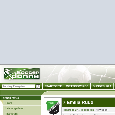
STARTSEITE
WETTBEWERBE
BUNDESLIGA
Emilia Ruud
7 Emilia Ruud
Profil
Leistungsdaten
Hønefoss BK
,
Toppserien
(Norwegen)
Transfers