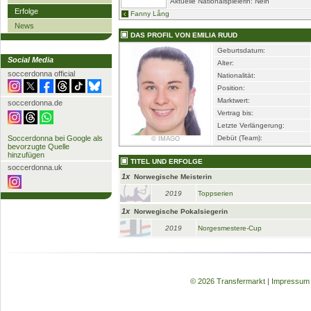
Aktuelle Nationalspielerin: Nein
Erfolge
Fanny Lång
News
DAS PROFIL VON EMILIA RUUD
Geburtsdatum:
Social Media
Alter:
soccerdonna official
Nationalität:
Position:
Marktwert:
soccerdonna.de
Vertrag bis:
Letzte Verlängerung:
Soccerdonna bei Google als
Debüt (Team):
© IMAGO
bevorzugte Quelle
hinzufügen
TITEL UND ERFOLGE
soccerdonna.uk
1x
Norwegische Meisterin
2019
Toppserien
1x
Norwegische Pokalsiegerin
2019
Norgesmestere-Cup
© 2026 Transfermarkt
|
Impressum