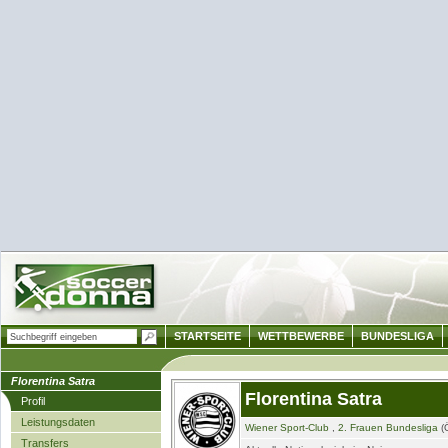
STARTSEITE
WETTBEWERBE
BUNDESLIGA
Florentina Satra
Florentina Satra
Profil
Leistungsdaten
Wiener Sport-Club
,
2. Frauen Bundesliga
(Ö
Transfers