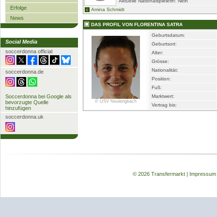
Aktuelle Nationalspielerin: Nein
Erfolge
Amina Schmidt
News
DAS PROFIL VON FLORENTINA SATRA
Geburtsdatum:
Social Media
Geburtsort:
soccerdonna official
Alter:
Grösse:
Nationalität:
soccerdonna.de
Position:
Fuß:
Soccerdonna bei Google als
Marktwert:
© USV Neulengbach
bevorzugte Quelle
Vertrag bis:
hinzufügen
soccerdonna.uk
© 2026 Transfermarkt
|
Impressum