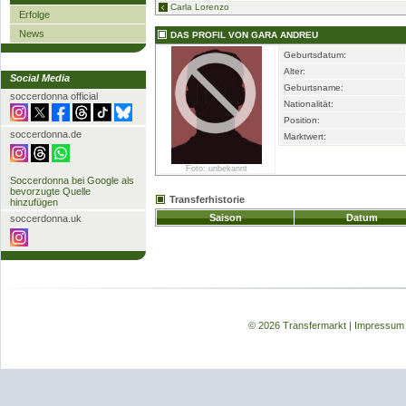
Carla Lorenzo
Erfolge
News
DAS PROFIL VON GARA ANDREU
Geburtsdatum:
Alter:
Social Media
Geburtsname:
soccerdonna official
Nationalität:
Position:
soccerdonna.de
Marktwert:
Foto: unbekannt
Soccerdonna bei Google als
bevorzugte Quelle
Transferhistorie
hinzufügen
Saison
Datum
soccerdonna.uk
© 2026 Transfermarkt
|
Impressum