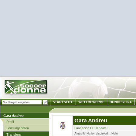
STARTSEITE
WETTBEWERBE
BUNDESLIGA
Gara Andreu
Gara Andreu
Profil
Leistungsdaten
Fundación CD Tenerife B
Aktuelle Nationalspielerin: Nein
Transfers