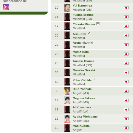
Mittelfeld (
ZM
)
soccerdonna.uk
Elfen Saitama
INAC Kobe
INAC Kobe
Yui Narumiya
0:1
10
Mittelfeld (
OM
)
Fukina Mizuno
14
Mittelfeld (
LM
)
zum Spielbericht
zum 
Chisato Minowa
17
Mittelfeld
Alle Begegnungen: INAC Kobe
2
Arisu Ota
20
Mittelfeld
Azumi Manriki
22
Mittelfeld
Momo Kato
23
Mittelfeld
Tamaki Okuma
25
Mittelfeld (
DM
)
Manaka Sakaki
35
Mittelfeld
2
Yuka Kishida
40
Mittelfeld
Riko Yoshida
9
Angriff (
MS
)
Megumi Takase
11
Angriff (
MS
)
Ai Kuwahara
13
Angriff (
LA
)
Ayaka Michigami
16
Angriff (
MS
)
Mao Kubota
19
Angriff