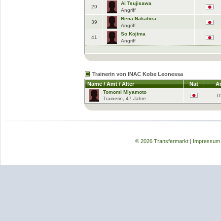
Ai Tsujisawa
29
Angriff
Rena Nakahira
39
Angriff
So Kojima
41
Angriff
Trainerin von INAC Kobe Leonessa
Name / Amt / Alter
Nat
Am
Tomomi Miyamoto
0
Trainerin, 47 Jahre
© 2026 Transfermarkt
|
Impressum