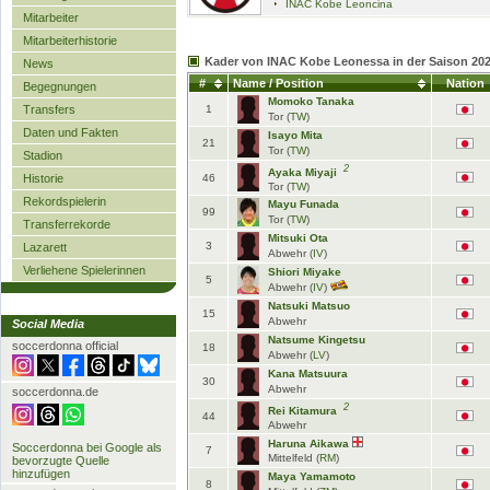
INAC Kobe Leoncina
Mitarbeiter
Mitarbeiterhistorie
Kader von INAC Kobe Leonessa in der Saison 202
News
#
Name / Position
Nation
Begegnungen
Momoko Tanaka
Transfers
1
Tor (
TW
)
Daten und Fakten
Isayo Mita
21
Tor (
TW
)
Stadion
2
Ayaka Miyaji
Historie
46
Tor (
TW
)
Rekordspielerin
Mayu Funada
99
Tor (
TW
)
Transferrekorde
Mitsuki Ota
3
Lazarett
Abwehr (
IV
)
Verliehene Spielerinnen
Shiori Miyake
5
Abwehr (
IV
)
Natsuki Matsuo
15
Abwehr
Social Media
Natsume Kingetsu
soccerdonna official
18
Abwehr (
LV
)
Kana Matsuura
30
Abwehr
soccerdonna.de
2
Rei Kitamura
44
Abwehr
Haruna Aikawa
Soccerdonna bei Google als
7
Mittelfeld (
RM
)
bevorzugte Quelle
hinzufügen
WE League
21. Spieltag
WE League
-
- 10.05.26
-
Maya Yamamoto
8