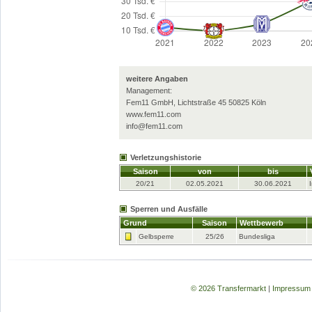
weitere Angaben
Management:
Fem11 GmbH, Lichtstraße 45 50825 Köln
www.fem11.com
info@fem11.com
Verletzungshistorie
Saison
von
bis
20/21
02.05.2021
30.06.2021
Sperren und Ausfälle
Grund
Saison
Wettbewerb
Gelbsperre
25/26
Bundesliga
© 2026 Transfermarkt
|
Impressum