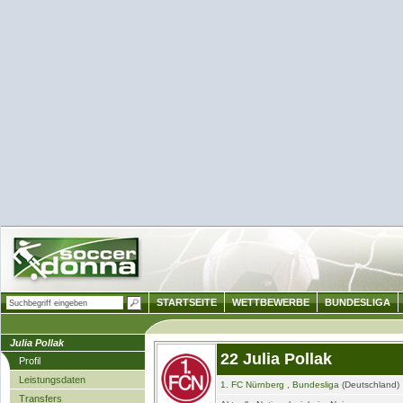
STARTSEITE
WETTBEWERBE
BUNDESLIGA
Julia Pollak
22 Julia Pollak
Profil
Leistungsdaten
1. FC Nürnberg
,
Bundesliga
(Deutschland)
Transfers