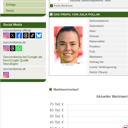
Aktuelle Nationalspielerin: Nein
Erfolge
Keira Bednorz
News
DAS PROFIL VON JULIA POLLAK
Geburtsdatum:
Social Media
Geburtsort:
soccerdonna official
Alter:
Grösse:
Nationalität:
soccerdonna.de
Position:
Fuß:
Soccerdonna bei Google als
Marktwert:
bevorzugte Quelle
Vertrag bis:
hinzufügen
© IMAGO
Letzte Verlängerung:
soccerdonna.uk
Debüt (Team):
Marktwertverlauf