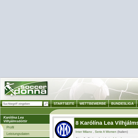
STARTSEITE
WETTBEWERBE
BUNDESLIGA
Karólína Lea
Vilhjálmsdóttir
8 Karólína Lea Vilhjálms
Profil
Inter Milano
,
Serie A Women
(Italien)
Leistungsdaten