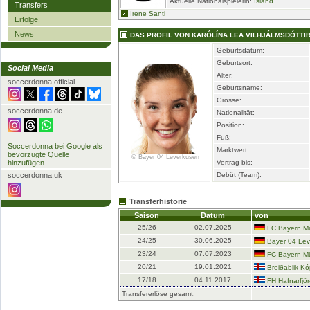
Aktuelle Nationalspielerin:
Island
Transfers
Irene Santi
Erfolge
News
DAS PROFIL VON KARÓLÍNA LEA VILHJÁLMSDÓTTI
Geburtsdatum:
Geburtsort:
Social Media
Alter:
soccerdonna official
Geburtsname:
Grösse:
soccerdonna.de
Nationalität:
Position:
Fuß:
Soccerdonna bei Google als
Marktwert:
bevorzugte Quelle
© Bayer 04 Leverkusen
hinzufügen
Vertrag bis:
soccerdonna.uk
Debüt (Team):
Transferhistorie
Saison
Datum
von
25/26
02.07.2025
FC Bayern M
24/25
30.06.2025
Bayer 04 Le
23/24
07.07.2023
FC Bayern M
20/21
19.01.2021
Breiðablik K
17/18
04.11.2017
FH Hafnarfjör
Transfererlöse gesamt: