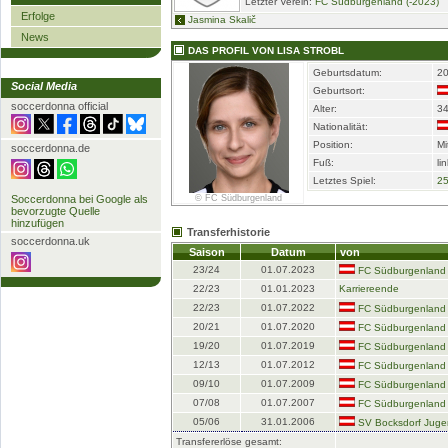
Letzter Verein:
FC Südburgenland (-2023)
Erfolge
Jasmina Skalič
News
DAS PROFIL VON LISA STROBL
Geburtsdatum:
20
Social Media
Geburtsort:
soccerdonna official
Alter:
3
Nationalität:
Position:
Mi
soccerdonna.de
Fuß:
li
Letztes Spiel:
25
Soccerdonna bei Google als
© FC Südburgenland
bevorzugte Quelle
hinzufügen
Transferhistorie
soccerdonna.uk
Saison
Datum
von
23/24
01.07.2023
FC Südburgenland 
22/23
01.01.2023
Karriereende
22/23
01.07.2022
FC Südburgenland 
20/21
01.07.2020
FC Südburgenland 
19/20
01.07.2019
FC Südburgenland 
12/13
01.07.2012
FC Südburgenland 
09/10
01.07.2009
FC Südburgenland 
07/08
01.07.2007
FC Südburgenland 
05/06
31.01.2006
SV Bocksdorf Juge
Transfererlöse gesamt: