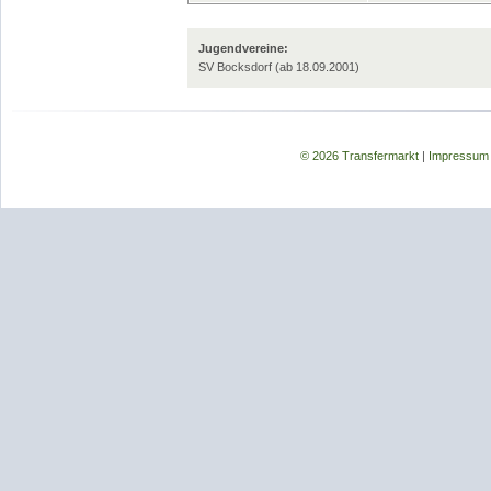
Jugendvereine:
SV Bocksdorf (ab 18.09.2001)
© 2026 Transfermarkt
|
Impressum