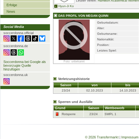
Letzter Verein:
Hamilton Academical Wome
Erfolge
Hyun-Ji Ko
News
DAS PROFIL VON MEGAN QUINN
Geburtsdatum:
Social Media
Alter:
soccerdonna official
Geburtsname:
Nationalität:
Position:
soccerdonna.de
Letztes Spiel:
Soccerdonna bei Google als
Foto: unbekannt
bevorzugte Quelle
hinzufügen
soccerdonna.uk
Verletzungshistorie
Saison
von
bis
23/24
02.10.2023
14.10.2023
Sperren und Ausfälle
Grund
Saison
Wettbewerb
Rotsperre
23/24
SWPL 1
© 2026 Transfermarkt
|
Impressum