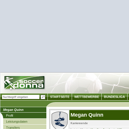
STARTSEITE
WETTBEWERBE
BUNDESLIGA
Megan Quinn
Megan Quinn
Profil
Leistungsdaten
Karriereende
Transfers