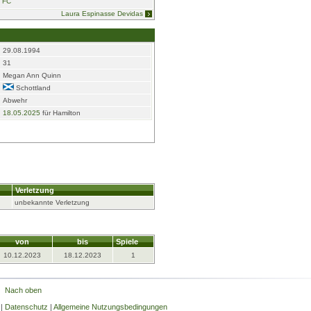
n FC
Laura Espinasse Devidas
29.08.1994
31
Megan Ann Quinn
Schottland
Abwehr
18.05.2025
für Hamilton
Verletzung
unbekannte Verletzung
von
bis
Spiele
10.12.2023
18.12.2023
1
Nach oben
|
Datenschutz
|
Allgemeine Nutzungsbedingungen