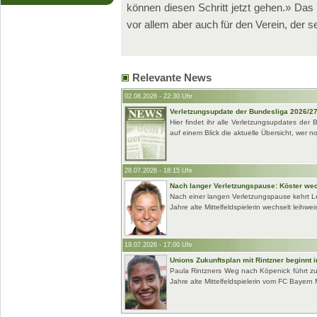
können diesen Schritt jetzt gehen.» Das
vor allem aber auch für den Verein, der se
Relevante News
02.08.2026 - 22:30 Uhr
Verletzungsupdate der Bundesliga 2026/2
Hier findet ihr alle Verletzungsupdates der
auf einem Blick die aktuelle Übersicht, wer no
28.07.2026 - 18:15 Uhr
Nach langer Verletzungspause: Köster we
Nach einer langen Verletzungspause kehrt Le
Jahre alte Mittelfeldspielerin wechselt leihwei
19.07.2026 - 17:00 Uhr
Unions Zukunftsplan mit Rintzner beginnt 
Paula Rintzners Weg nach Köpenick führt zu
Jahre alte Mittelfeldspielerin vom FC Bayern