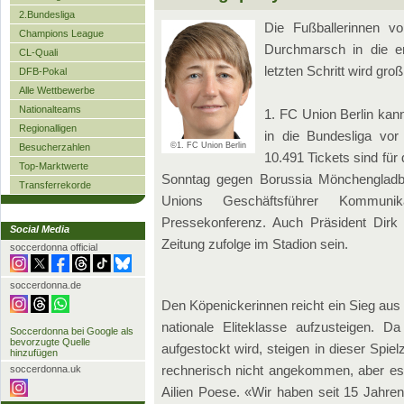
2.Bundesliga
Die Fußballerinnen v
Champions League
Durchmarsch in die er
CL-Quali
letzten Schritt wird groß
DFB-Pokal
Alle Wettbewerbe
Nationalteams
1. FC Union Berlin kan
Regionalligen
in die Bundesliga vor
©1. FC Union Berlin
Besucherzahlen
10.491 Tickets sind für
Top-Marktwerte
Sonntag gegen Borussia Mönchengladba
Transferrekorde
Unions Geschäftsführer Kommunik
Pressekonferenz. Auch Präsident Dirk 
Social Media
Zeitung zufolge im Stadion sein.
soccerdonna official
soccerdonna.de
Den Köpenickerinnen reicht ein Sieg aus 
nationale Eliteklasse aufzusteigen. 
Soccerdonna bei Google als
bevorzugte Quelle
aufgestockt wird, steigen in dieser Spielz
hinzufügen
rechnerisch nicht angekommen, aber es i
soccerdonna.uk
Ailien Poese. «Wir haben seit 15 Jahren 