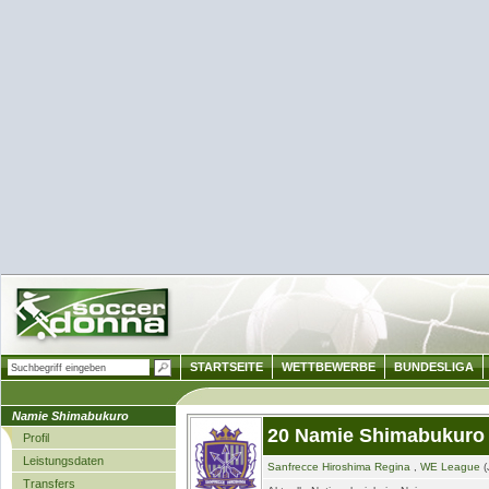
STARTSEITE
WETTBEWERBE
BUNDESLIGA
Namie Shimabukuro
20 Namie Shimabukuro
Profil
Leistungsdaten
Sanfrecce Hiroshima Regina
,
WE League
(
Transfers