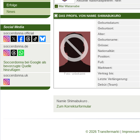
Aktuelle Nationalspielerin: Nein
Erfolge
Mai Watanabe
News
DAS PROFIL VON NAMIE SHIMABUKURO
Geburtsdatum:
Social Media
Geburtsort:
soccerdonna official
Alter:
Geburtsname:
Grösse:
soccerdonna.de
Nationalität:
Position:
Soccerdonna bei Google als
Fuß:
bevorzugte Quelle
Marktwert:
hinzufügen
Vertrag bis:
Foto: unbekannt
soccerdonna.uk
Letzte Verlängerung:
Debüt (Team):
Namie Shimabukuro
.
Zum Korrekturformular
© 2026 Transfermarkt
|
Impressum