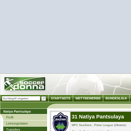
STARTSEITE
WETTBEWERBE
BUNDESLIGA
Natiya Pantsulaya
31 Natiya Pantsulaya
Profil
Leistungsdaten
WFC SeaSters
,
Prime League
(Ukraine)
Transfers