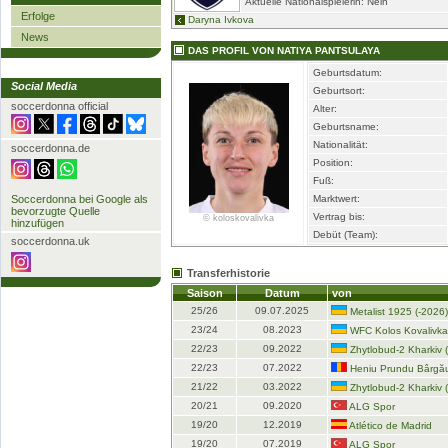
Aktuelle Nationalspielerin: Nein
Erfolge
Daryna Ivkova
News
DAS PROFIL VON NATIYA PANTSULAYA
Geburtsdatum:
Social Media
Geburtsort:
soccerdonna official
Alter:
Geburtsname:
Nationalität:
soccerdonna.de
Position:
Fuß:
Soccerdonna bei Google als
Marktwert:
bevorzugte Quelle
Vertrag bis:
© koloskovalivka
hinzufügen
Debüt (Team):
soccerdonna.uk
Transferhistorie
Saison
Datum
von
25/26
09.07.2025
Metalist 1925 (-2026)
23/24
08.2023
WFC Kolos Kovalivka
22/23
09.2022
Zhytlobud-2 Kharkiv 
22/23
07.2022
Heniu Prundu Bârgău
21/22
03.2022
Zhytlobud-2 Kharkiv 
20/21
09.2020
ALG Spor
19/20
12.2019
Atlético de Madrid
19/20
07.2019
ALG Spor