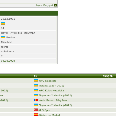
Iryna Vasylyuk
28.12.1991
34
Натія Титикоївна Панцулая
Ukraine
Mittelfeld
rechts
unbekannt
?
04.08.2025
zu
ausgel.
WFC SeaSters
Metalist 1925 (-2026)
(-2022)
WFC Kolos Kovalivka
lui
Zhytlobud-2 Kharkiv (-2022)
(-2022)
Heniu Prundu Bârgăului
Zhytlobud-2 Kharkiv (-2022)
ALG Spor
Atlético de Madrid