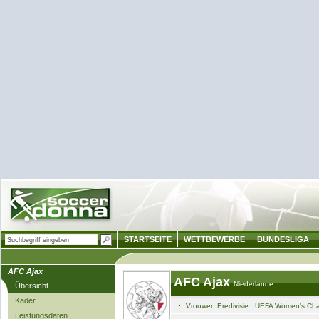
STARTSEITE
WETTBEWERBE
BUNDESLIGA
AFC Ajax
AFC Ajax
Niederlande
Übersicht
Kader
Vrouwen Eredivisie
UEFA Women’s Cha
Leistungsdaten