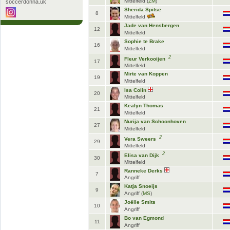
Mittelfeld (
ZM
)
soccerdonna.uk
Sherida Spitse
8
Mittelfeld
Vrouwen Eredivisie
21. Spieltag
Vrouwen Eredivis
-
- 08.05.26
Jade van Hensbergen
12
Mittelfeld
AFC Ajax
AZ Alkmaar
sc Heerenvee
Sophie te Brake
3:1
16
Mittelfeld
2
Fleur Verkooijen
17
Mittelfeld
zum Spielbericht
zum 
Mirte van Koppen
19
Mittelfeld
Alle Begegnungen: AFC Ajax
Isa Colin
20
Mittelfeld
Kealyn Thomas
21
Mittelfeld
Nurija van Schoonhoven
27
Mittelfeld
2
Vera Sweers
29
Mittelfeld
2
Elisa van Dijk
30
Mittelfeld
Ranneke Derks
7
Angriff
Katja Snoeijs
9
Angriff (
MS
)
Joëlle Smits
10
Angriff
Bo van Egmond
11
Angriff