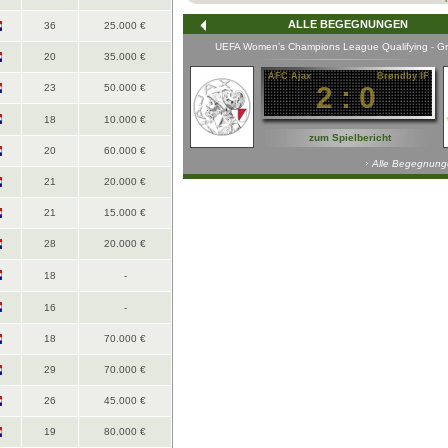
ALLE BEGEGNUNGEN
36
25.000 €
ie
22. Spieltag
UEFA Women’s Champions League Qualifying
Gr
-
- 22.05.26
-
20
35.000 €
n
AFC Ajax
AFC Ajax
Brøndby IF
1:3
2:0
23
50.000 €
18
10.000 €
Spielbericht
zum Spielbericht
20
60.000 €
Alle Begegnungen: AFC Ajax
Alle Begegnung
21
20.000 €
21
15.000 €
28
20.000 €
18
-
16
-
18
70.000 €
29
70.000 €
26
45.000 €
19
80.000 €