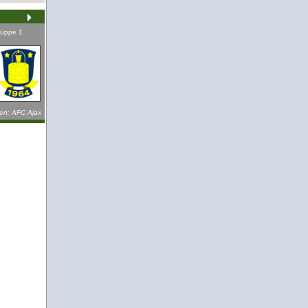
uppe 1
Vrouwen Eredivisie
1. Spieltag
-
FC Utrecht
AFC Ajax
So, 16.08.2026
12:15 Uhr
Zum Vorbericht
en: AFC Ajax
Alle Begegnungen: AFC Ajax