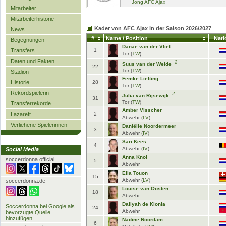
Jong AFC Ajax
Mitarbeiter
Mitarbeiterhistorie
Kader von AFC Ajax in der Saison 2026/2027
News
#
Name / Position
Nati
Begegnungen
Danae van der Vliet
Transfers
1
Tor (
TW
)
Daten und Fakten
2
Suus van der Weide
22
Tor (
TW
)
Stadion
Femke Liefting
Historie
28
Tor (
TW
)
Rekordspielerin
2
Julia van Rijsewijk
31
Tor (
TW
)
Transferrekorde
Amber Visscher
Lazarett
2
Abwehr (
LV
)
Verliehene Spielerinnen
Daniëlle Noordermeer
3
Abwehr (
IV
)
Sari Kees
4
Abwehr (
IV
)
Social Media
Anna Knol
soccerdonna official
5
Abwehr
Ella Touon
15
Abwehr (
LV
)
soccerdonna.de
Louise van Oosten
18
Abwehr
Daliyah de Klonia
Soccerdonna bei Google als
24
Abwehr
bevorzugte Quelle
hinzufügen
Nadine Noordam
6