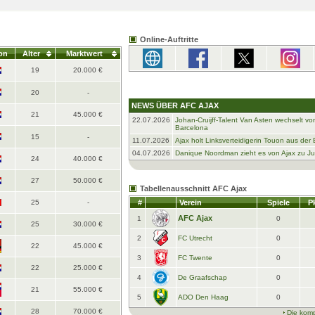
Online-Auftritte
on
Alter
Marktwert
19
20.000 €
20
-
NEWS ÜBER AFC AJAX
21
45.000 €
22.07.2026
Johan-Cruijff-Talent Van Asten wechselt vo
Barcelona
15
-
11.07.2026
Ajax holt Linksverteidigerin Touon aus der
04.07.2026
Danique Noordman zieht es von Ajax zu J
24
40.000 €
27
50.000 €
Tabellenausschnitt AFC Ajax
25
-
#
Verein
Spiele
Pk
AFC Ajax
1
0
25
30.000 €
2
FC Utrecht
0
22
45.000 €
3
FC Twente
0
22
25.000 €
4
De Graafschap
0
21
55.000 €
5
ADO Den Haag
0
28
70.000 €
Die komp