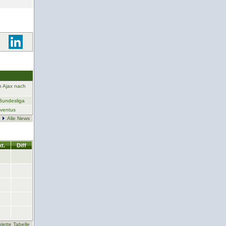
n Ajax nach
 Bundesliga
uventus
Alle News
t.
Diff
lette Tabelle