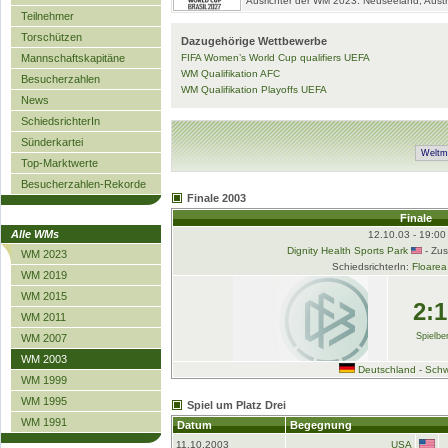
Ausrichter der WM 2023: Neuseeland, Austr
Teilnehmer
Torschützen
Dazugehörige Wettbewerbe
Mannschaftskapitäne
FIFA Women’s World Cup qualifiers UEFA
WM Qualifikation AFC
Besucherzahlen
WM Qualifikation Playoffs UEFA
News
SchiedsrichterIn
Sünderkartei
Top-Marktwerte
Besucherzahlen-Rekorde
Finale 2003
Finale
Alle WMs
12.10.03 - 19:00
Dignity Health Sports Park
- Zus
WM 2023
SchiedsrichterIn:
Floarea
WM 2019
WM 2015
2:1
WM 2011
Spielber
WM 2007
WM 2003
Deutschland
-
Sch
WM 1999
WM 1995
Spiel um Platz Drei
WM 1991
Datum
Begegnung
11.10.2003
USA