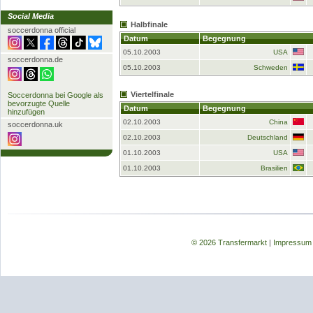
Social Media
Halbfinale
soccerdonna official
Datum
Begegnung
05.10.2003
USA
soccerdonna.de
05.10.2003
Schweden
Viertelfinale
Soccerdonna bei Google als
bevorzugte Quelle
Datum
Begegnung
hinzufügen
02.10.2003
China
soccerdonna.uk
02.10.2003
Deutschland
01.10.2003
USA
01.10.2003
Brasilien
© 2026 Transfermarkt
|
Impressum