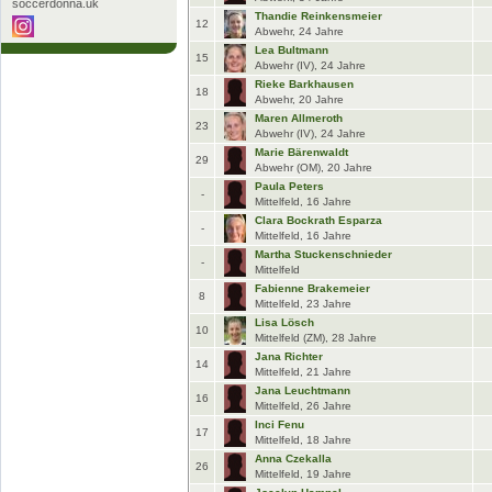
soccerdonna.uk
Thandie Reinkensmeier
12
Abwehr, 24 Jahre
Lea Bultmann
15
Abwehr (IV), 24 Jahre
Rieke Barkhausen
18
Abwehr, 20 Jahre
Maren Allmeroth
23
Abwehr (IV), 24 Jahre
Marie Bärenwaldt
29
Abwehr (OM), 20 Jahre
Paula Peters
-
Mittelfeld, 16 Jahre
Clara Bockrath Esparza
-
Mittelfeld, 16 Jahre
Martha Stuckenschnieder
-
Mittelfeld
Fabienne Brakemeier
8
Mittelfeld, 23 Jahre
Lisa Lösch
10
Mittelfeld (ZM), 28 Jahre
Jana Richter
14
Mittelfeld, 21 Jahre
Jana Leuchtmann
16
Mittelfeld, 26 Jahre
Inci Fenu
17
Mittelfeld, 18 Jahre
Anna Czekalla
26
Mittelfeld, 19 Jahre