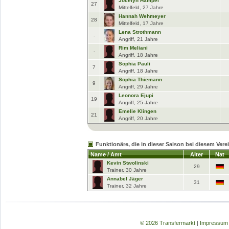
Jocelyn Hampel
27
Mittelfeld, 27 Jahre
Hannah Wehmeyer
28
Mittelfeld, 17 Jahre
Lena Strothmann
-
Angriff, 21 Jahre
Rim Meliani
-
Angriff, 18 Jahre
Sophia Pauli
7
Angriff, 18 Jahre
Sophia Thiemann
9
Angriff, 29 Jahre
Leonora Ejupi
19
Angriff, 25 Jahre
Emelie Klingen
21
Angriff, 20 Jahre
Funktionäre, die in dieser Saison bei diesem Vere
Name / Amt
Alter
Nat
Kevin Stwolinski
29
Trainer, 30 Jahre
Annabel Jäger
31
Trainer, 32 Jahre
© 2026 Transfermarkt
|
Impressum