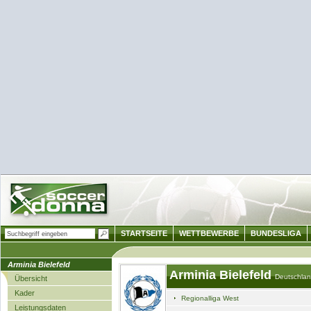
STARTSEITE
WETTBEWERBE
BUNDESLIGA
Arminia Bielefeld
Arminia Bielefeld
Deutschla
Übersicht
Kader
Regionalliga West
Leistungsdaten