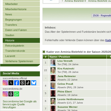
Arminia Bielefeld II
Arminia Bielefeld J
Mitarbeiter
Mitarbeiterhistorie
News
Begegnungen
Transfers
Infobox:
Daten und Fakten
Das Alter der Spielerinnen und Funktionäre bezieht sic
Stadion
Fehlerhafte oder fehlende Daten können über das
Kade
Historie
Rekordspielerin
Transferrekorde
Kader von Arminia Bielefeld in der Saison 2025/2
Lazarett
#
Name / Position
Lisa Venrath
Verliehene Spielerinnen
1
Tor (TW), 24 Jahre
Kira Kutzinski
22
Tor (TW), 26 Jahre
Social Media
Jana Reitmeier
-
soccerdonna official
Abwehr, 22 Jahre
Celine Preuß
4
Abwehr (RA), 28 Jahre
soccerdonna.de
Phine Ebert
5
Abwehr, 19 Jahre
Leonie Heitlindemann
6
Soccerdonna bei Google als
Abwehr (LV), 27 Jahre
bevorzugte Quelle
Susanne Werner
hinzufügen
7
Abwehr, 34 Jahre