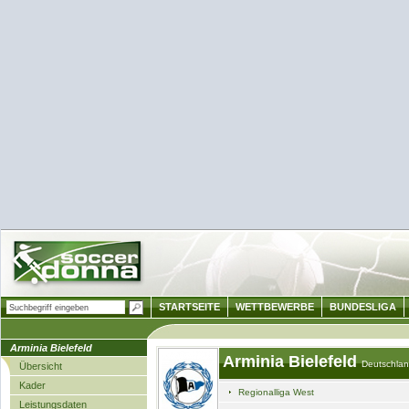
STARTSEITE
WETTBEWERBE
BUNDESLIGA
Arminia Bielefeld
Arminia Bielefeld
Deutschla
Übersicht
Kader
Regionalliga West
Leistungsdaten