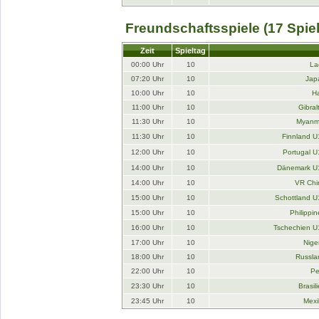
Freundschaftsspiele (17 Spiel
Zeit
Spieltag
00:00 Uhr
10
La
07:20 Uhr
10
Jap
10:00 Uhr
10
Ha
11:00 Uhr
10
Gibral
11:30 Uhr
10
Myanm
11:30 Uhr
10
Finnland U
12:00 Uhr
10
Portugal U
14:00 Uhr
10
Dänemark U
14:00 Uhr
10
VR Chi
15:00 Uhr
10
Schottland U
15:00 Uhr
10
Philippi
16:00 Uhr
10
Tschechien U
17:00 Uhr
10
Nige
18:00 Uhr
10
Russla
22:00 Uhr
10
Pe
23:30 Uhr
10
Brasil
23:45 Uhr
10
Mexi