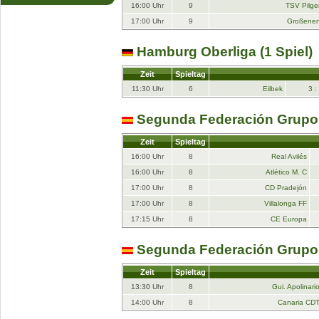
16:00 Uhr
9
TSV Pilger
17:00 Uhr
9
Großenen
Hamburg Oberliga (1 Spiel)
Zeit
Spieltag
11:30 Uhr
6
Eilbek
3 :
Segunda Federación Grupo I
Zeit
Spieltag
16:00 Uhr
8
Real Avilés
16:00 Uhr
8
Atlético M. C
17:00 Uhr
8
CD Pradejón
17:00 Uhr
8
Villalonga FF
17:15 Uhr
8
CE Europa
Segunda Federación Grupo II
Zeit
Spieltag
13:30 Uhr
8
Gui. Apolinari
14:00 Uhr
8
Canaria CD