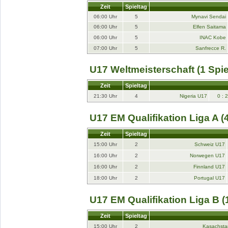
Zeit
Spieltag
06:00 Uhr
5
Mynavi Sendai
06:00 Uhr
5
Elfen Saitama
06:00 Uhr
5
INAC Kobe
07:00 Uhr
5
Sanfrecce R.
U17 Weltmeisterschaft (1 Spie
Zeit
Spieltag
21:30 Uhr
4
Nigeria U17
0 : 2
U17 EM Qualifikation Liga A (4
Zeit
Spieltag
15:00 Uhr
2
Schweiz U17
16:00 Uhr
2
Norwegen U17
16:00 Uhr
2
Finnland U17
18:00 Uhr
2
Portugal U17
U17 EM Qualifikation Liga B (1
Zeit
Spieltag
15:00 Uhr
2
Kasachsta