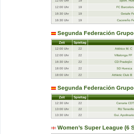
12:00 Uhr
19
Sport. Hue
12:00 Uhr
19
FC Barcelon
16:30 Uhr
19
Getafe F
16:30 Uhr
19
Cacereño F
Segunda Federación Grupo I
Zeit
Spieltag
12:00 Uhr
22
Atlético M. C
12:00 Uhr
22
Villalonga FF
16:30 Uhr
22
CD Pradejón
18:00 Uhr
22
SD Huesca
18:00 Uhr
22
Athletic Club B
Segunda Federación Grupo II
Zeit
Spieltag
12:30 Uhr
22
Canaria CDT
13:00 Uhr
22
RU Tenerife
13:30 Uhr
22
Gui. Apolinario
Women’s Super League (6 S