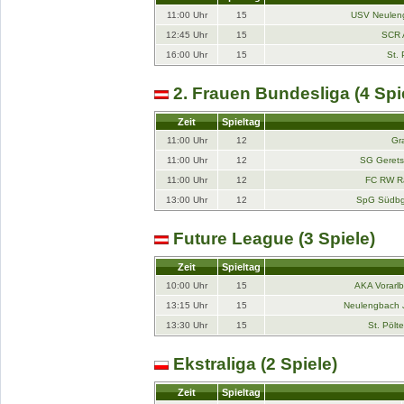
11:00 Uhr
15
USV Neulen
12:45 Uhr
15
SCR 
16:00 Uhr
15
St. 
2. Frauen Bundesliga (4 Spi
Zeit
Spieltag
11:00 Uhr
12
Gr
11:00 Uhr
12
SG Geret
11:00 Uhr
12
FC RW R
13:00 Uhr
12
SpG Südbg
Future League (3 Spiele)
Zeit
Spieltag
10:00 Uhr
15
AKA Vorarlb
13:15 Uhr
15
Neulengbach 
13:30 Uhr
15
St. Pölte
Ekstraliga (2 Spiele)
Zeit
Spieltag