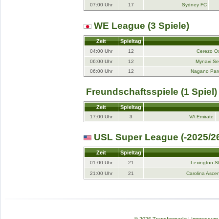
07:00 Uhr
17
Sydney FC
WE League (3 Spiele)
Zeit
Spieltag
04:00 Uhr
12
Cerezo O
06:00 Uhr
12
Mynavi Se
06:00 Uhr
12
Nagano Parc
Freundschaftsspiele (1 Spiel)
Zeit
Spieltag
17:00 Uhr
3
VA Emirate
USL Super League (-2025/26)
Zeit
Spieltag
01:00 Uhr
21
Lexington S
21:00 Uhr
21
Carolina Asce